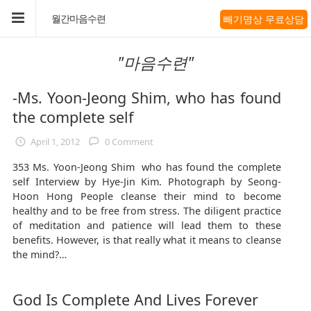
빼기명상 무료상담
월간마음수련
"마음수련"
-Ms. Yoon-Jeong Shim, who has found
the complete self
April 1, 2012
0 Comment
353 Ms. Yoon-Jeong Shim who has found the complete
self Interview by Hye-Jin Kim. Photograph by Seong-
Hoon Hong People cleanse their mind to become
healthy and to be free from stress. The diligent practice
of meditation and patience will lead them to these
benefits. However, is that really what it means to cleanse
the mind?…
God Is Complete And Lives Forever