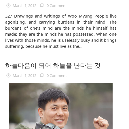
March 1, 2012
0 Comment
327 Drawings and writings of Woo Myung People live
agonizing, and carrying burdens in their mind. The
burdens of one’s mind are the minds he himself has
made; they are the minds he has possessed. When one
lives with those minds, he is uselessly busy and it brings
suffering, because he must live as the…
하늘마음이 되어 하늘을 난다는 것
March 1, 2012
0 Comment