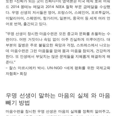
또한 <진짜가 되는 곳이 진짜다>의 영역본은 미국 에릭 호퍼 어워
드 2014 몽테뉴 메달과 2014 NIEA 철학 부문 금메달을 수상했
다. 우명 선생의 저서들은 영어, 프랑스어, 스페인어, 포르투갈어,
이탈리아어, 스웨덴어, 헝가리어, 일본어, 중국어 등 세계 여러 언
어로 번역, 출간되고 있다.
“우명 선생이 창시한 마음수련은 모든 종교와 문화를 초월하는 수
련이다. 어떤 거짓이나 속임 없이 아주 진실하게 이루어진다. 대
부분의 질병은 주로 불필요한 욕망과 걱정, 스트레스에서 나오는
데 마음수련은 그런 마음들을 없애 몸과 마음을 참되게, 건강하게
한다. 또 인생에서 부딪치는 많은 문제들을 지혜롭게 해결하게 해
준다.”
– 찰스 마르시에카 박사. UN-NGO <세계 평화를 위한 국제교육
자협회> 회장
우명 선생이 말하는 마음의 실체 와 마음
빼기 방법
마음수련을 창시한 우명 선생은 마음의 실체를 정확히 알려주고,