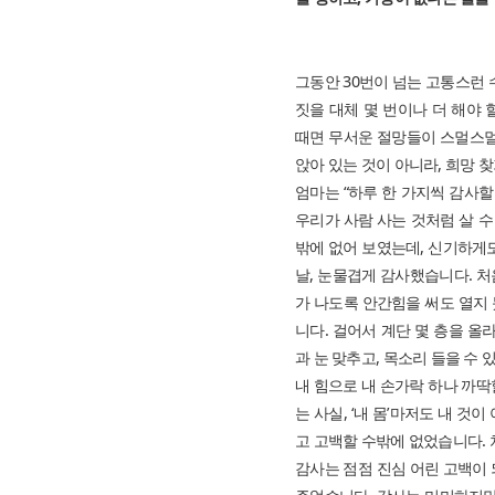
그동안 30번이 넘는 고통스런 
짓을 대체 몇 번이나 더 해야 
때면 무서운 절망들이 스멀스멀
앉아 있는 것이 아니라, 희망 
엄마는 “하루 한 가지씩 감사할
우리가 사람 사는 것처럼 살 수
밖에 없어 보였는데, 신기하게
날, 눈물겹게 감사했습니다. 처
가 나도록 안간힘을 써도 열지 
니다. 걸어서 계단 몇 층을 올
과 눈 맞추고, 목소리 들을 수
내 힘으로 내 손가락 하나 까딱
는 사실, ‘내 몸’마저도 내 것
고 고백할 수밖에 없었습니다. 
감사는 점점 진심 어린 고백이