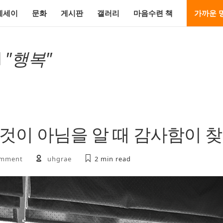
에세이
문화
게시판
갤러리
마음수련 책
가까운 
d
"행복"
 것이 아님을 알 때 감사함이 
omment
uhgrae
2 min
read