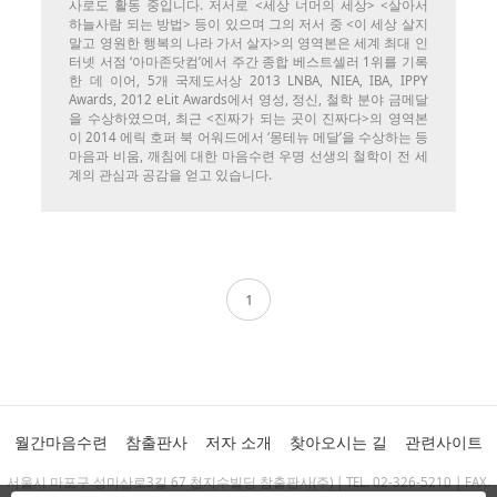
사로도 활동 중입니다. 저서로 <세상 너머의 세상> <살아서
하늘사람 되는 방법> 등이 있으며 그의 저서 중 <이 세상 살지
말고 영원한 행복의 나라 가서 살자>의 영역본은 세계 최대 인
터넷 서점 ‘아마존닷컴’에서 주간 종합 베스트셀러 1위를 기록
한 데 이어, 5개 국제도서상 2013 LNBA, NIEA, IBA, IPPY
Awards, 2012 eLit Awards에서 영성, 정신, 철학 분야 금메달
을 수상하였으며, 최근 <진짜가 되는 곳이 진짜다>의 영역본
이 2014 에릭 호퍼 북 어워드에서 ‘몽테뉴 메달’을 수상하는 등
마음과 비움, 깨침에 대한 마음수련 우명 선생의 철학이 전 세
계의 관심과 공감을 얻고 있습니다.
1
월간마음수련
참출판사
저자 소개
찾아오시는 길
관련사이트
서울시 마포구 성미산로3길 67 천지수빌딩 참출판사(주) | TEL. 02-326-5210 | FAX.