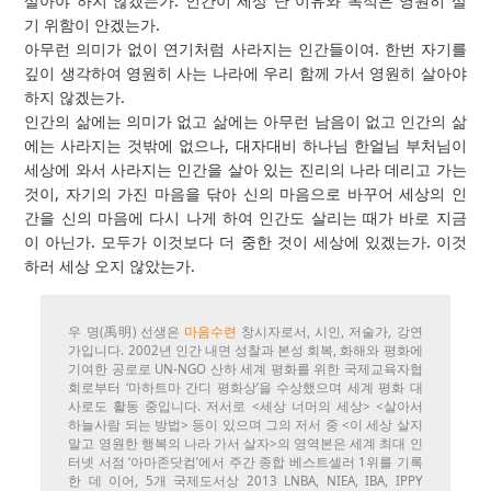
살아야 하지 않겠는가. 인간이 세상 난 이유와 목적은 영원히 살
기 위함이 안겠는가.
아무런 의미가 없이 연기처럼 사라지는 인간들이여. 한번 자기를
깊이 생각하여 영원히 사는 나라에 우리 함께 가서 영원히 살아야
하지 않겠는가.
인간의 삶에는 의미가 없고 삶에는 아무런 남음이 없고 인간의 삶
에는 사라지는 것밖에 없으나, 대자대비 하나님 한얼님 부처님이
세상에 와서 사라지는 인간을 살아 있는 진리의 나라 데리고 가는
것이, 자기의 가진 마음을 닦아 신의 마음으로 바꾸어 세상의 인
간을 신의 마음에 다시 나게 하여 인간도 살리는 때가 바로 지금
이 아닌가. 모두가 이것보다 더 중한 것이 세상에 있겠는가. 이것
하러 세상 오지 않았는가.
우 명(禹明) 선생은
마음수련
창시자로서, 시인, 저술가, 강연
가입니다. 2002년 인간 내면 성찰과 본성 회복, 화해와 평화에
기여한 공로로 UN-NGO 산하 세계 평화를 위한 국제교육자협
회로부터 ‘마하트마 간디 평화상’을 수상했으며 세계 평화 대
사로도 활동 중입니다. 저서로 <세상 너머의 세상> <살아서
하늘사람 되는 방법> 등이 있으며 그의 저서 중 <이 세상 살지
말고 영원한 행복의 나라 가서 살자>의 영역본은 세계 최대 인
터넷 서점 ‘아마존닷컴’에서 주간 종합 베스트셀러 1위를 기록
한 데 이어, 5개 국제도서상 2013 LNBA, NIEA, IBA, IPPY