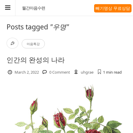
빼기명상 무료상담
월간마음수련
Posts tagged
"우명"
마음특강
인간의 완성의 나라
March 2, 2022
0 Comment
uhgrae
1 min
read