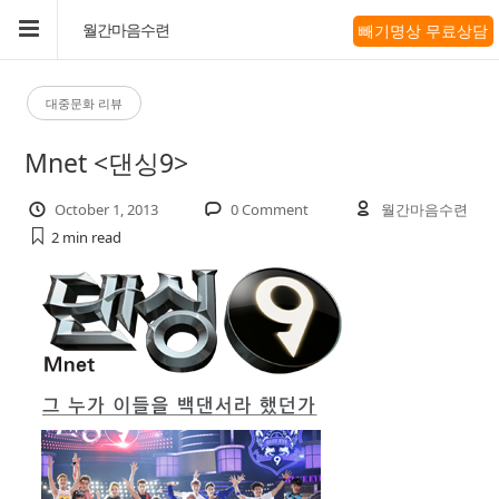
빼기명상 무료상담
월간마음수련
대중문화 리뷰
Mnet <댄싱9>
October 1, 2013
0 Comment
월간마음수련
2 min
read