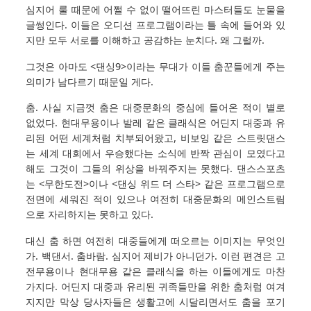
심지어 룰 때문에 어쩔 수 없이 떨어뜨린 마스터들도 눈물을
글썽인다. 이들은 오디션 프로그램이라는 틀 속에 들어와 있
지만 모두 서로를 이해하고 공감하는 눈치다. 왜 그럴까.
그것은 아마도 <댄싱9>이라는 무대가 이들 춤꾼들에게 주는
의미가 남다르기 때문일 게다.
춤. 사실 지금껏 춤은 대중문화의 중심에 들어온 적이 별로
없었다. 현대무용이나 발레 같은 클래식은 어딘지 대중과 유
리된 어떤 세계처럼 치부되어왔고, 비보잉 같은 스트릿댄스
는 세계 대회에서 우승했다는 소식에 반짝 관심이 모였다고
해도 그것이 그들의 위상을 바꿔주지는 못했다. 댄스스포츠
는 <무한도전>이나 <댄싱 위드 더 스타> 같은 프로그램으로
전면에 세워진 적이 있으나 여전히 대중문화의 메인스트림
으로 자리하지는 못하고 있다.
대신 춤 하면 여전히 대중들에게 떠오르는 이미지는 무엇인
가. 백댄서. 춤바람. 심지어 제비가 아니던가. 이런 편견은 고
전무용이나 현대무용 같은 클래식을 하는 이들에게도 마찬
가지다. 어딘지 대중과 유리된 귀족들만을 위한 춤처럼 여겨
지지만 막상 당사자들은 생활고에 시달리면서도 춤을 포기