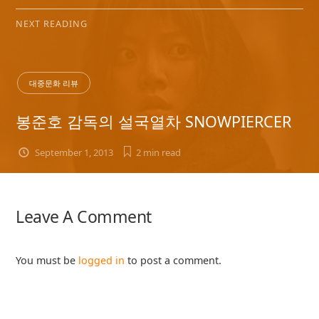
NEXT READING
대중문화 리뷰
봉준호 감독의 설국열차 SNOWPIERCER
September 1, 2013
2 min
read
Leave A Comment
You must be
logged in
to post a comment.