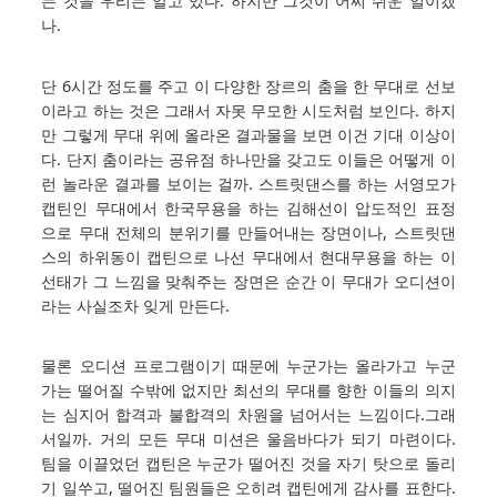
는 것을 우리는 알고 있다. 하지만 그것이 어찌 쉬운 일이겠
나.
단 6시간 정도를 주고 이 다양한 장르의 춤을 한 무대로 선보
이라고 하는 것은 그래서 자못 무모한 시도처럼 보인다. 하지
만 그렇게 무대 위에 올라온 결과물을 보면 이건 기대 이상이
다. 단지 춤이라는 공유점 하나만을 갖고도 이들은 어떻게 이
런 놀라운 결과를 보이는 걸까. 스트릿댄스를 하는 서영모가
캡틴인 무대에서 한국무용을 하는 김해선이 압도적인 표정
으로 무대 전체의 분위기를 만들어내는 장면이나, 스트릿댄
스의 하위동이 캡틴으로 나선 무대에서 현대무용을 하는 이
선태가 그 느낌을 맞춰주는 장면은 순간 이 무대가 오디션이
라는 사실조차 잊게 만든다.
물론 오디션 프로그램이기 때문에 누군가는 올라가고 누군
가는 떨어질 수밖에 없지만 최선의 무대를 향한 이들의 의지
는 심지어 합격과 불합격의 차원을 넘어서는 느낌이다.그래
서일까. 거의 모든 무대 미션은 울음바다가 되기 마련이다.
팀을 이끌었던 캡틴은 누군가 떨어진 것을 자기 탓으로 돌리
기 일쑤고, 떨어진 팀원들은 오히려 캡틴에게 감사를 표한다.