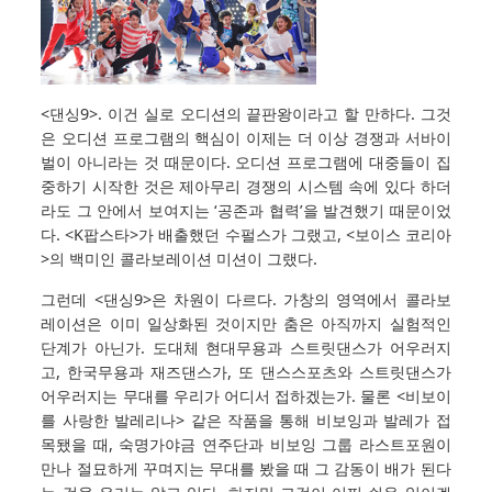
<댄싱9>. 이건 실로 오디션의 끝판왕이라고 할 만하다. 그것
은 오디션 프로그램의 핵심이 이제는 더 이상 경쟁과 서바이
벌이 아니라는 것 때문이다. 오디션 프로그램에 대중들이 집
중하기 시작한 것은 제아무리 경쟁의 시스템 속에 있다 하더
라도 그 안에서 보여지는 ‘공존과 협력’을 발견했기 때문이었
다. <K팝스타>가 배출했던 수펄스가 그랬고, <보이스 코리아
>의 백미인 콜라보레이션 미션이 그랬다.
그런데 <댄싱9>은 차원이 다르다. 가창의 영역에서 콜라보
레이션은 이미 일상화된 것이지만 춤은 아직까지 실험적인
단계가 아닌가. 도대체 현대무용과 스트릿댄스가 어우러지
고, 한국무용과 재즈댄스가, 또 댄스스포츠와 스트릿댄스가
어우러지는 무대를 우리가 어디서 접하겠는가. 물론 <비보이
를 사랑한 발레리나> 같은 작품을 통해 비보잉과 발레가 접
목됐을 때, 숙명가야금 연주단과 비보잉 그룹 라스트포원이
만나 절묘하게 꾸며지는 무대를 봤을 때 그 감동이 배가 된다