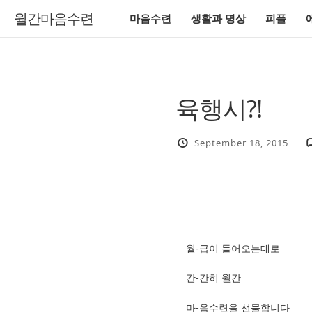
월간마음수련
마음수련
생활과 명상
피플
육행시?!
September 18, 2015
월-급이 들어오는대로
간-간히 월간
마-음수련을 선물합니다