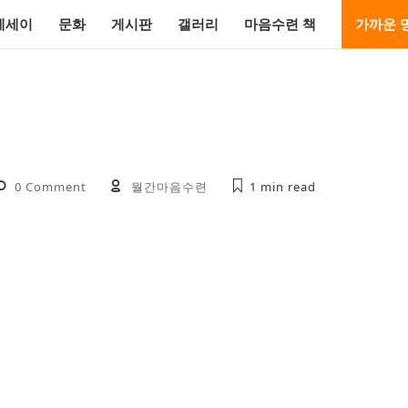
에세이
문화
게시판
갤러리
마음수련 책
가까운 
0 Comment
월간마음수련
1 min
read