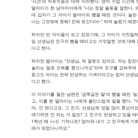
‘사건’의 자초지종은 대략 이러했다. 영어 수업 시간에
딸아이가 한 남자아이에게 “너는 정말 율동을 잘한다. 와
데 갑자기 그 아이가 딸아이의 뺨을 때린 것이다. 놀란
너는 그것밖에 못해? 진짜 웃긴다야~” 하며 놀렸기 때문
하지만 반 아이들이 보고 있었기에, 그 아이가 거짓말하
임 선생님은 친구의 뺨을 때리고도 거짓말한 것에 대해 
다고 한다.
하지만 딸아이는 “선생님, 제 잘못도 있어요. 저는 칭
놀리는 말로 오해를 했으니까요”라며 친구를 감싸주려 
듣고도 아이는 전혀 반성하는 기색이라고는 없어 선생
다고 했다.
이 이야기를 들은 남편은 ‘금쪽같은 딸’의 뺨을 때린 ‘놈
고, 이를 본 딸아이는 나에게 불만스럽게 말을 했다. 
마, 안 된다고요. 그 친구, 선생님께 정말 많이 혼났어
얘기하면 안 되는 거 알죠? 그 친구도 반성하고 있을 테니
1학년 때 ○○도 기억나죠? 엄마와 내가 그 친구에게 기
애가 되었다니까요.”