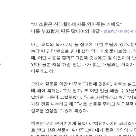
“제 소원은 산타할아버지를 안아주는 거예요”
나를 부끄럽게 만든 딸아이의 대답
– 김요한 / <어린아
나는 교회의 목사로서 늘 설교에 대한 부담이 있다. 
농담 반 진담 반으로 만 네 살의 막내에게 물어보았다. 
데, 어떤 내용을 할까?” 그런데 뜻밖에도 딸 예진이의
었다. 물론 처음 해준 말은 내가 찾는 대답과는 거리가 
어주라고 해.”
그래서 질문을 약간 바꾸어 “그런데 있잖아, 아빠는 설
테 해야 되거든. 그것 말고, 또 어떤 말을 해줄 수 있을
말해준 내용이 그럴듯했다. “서로 사랑하라고 해.” “서로
가진 것을 나누라고 해.” “서로 선물을 주라고 해.” 결
설교를 완성할 수 있게 되었다.
한번은 우리 큰아이에게 물었다. “혜진아, 이번 크리스
로 받고 싶은 선물이 뭐야?” 그때 내가 들은 의외의 