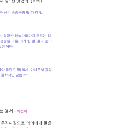
 훨~씬 맛있어.”(10회)
 선수 송종국의 딸)가 한 말.
는 청량산 하늘다리까지 오르는 길,
성동일 아들)이가 한 말. 결국 준이
던 아빠.
아 올린 민국(10세. 아나운서 김성
 철학적인 말씀.^^
는 용서
– 박선아
. 우격다짐으로 아이에게 들은