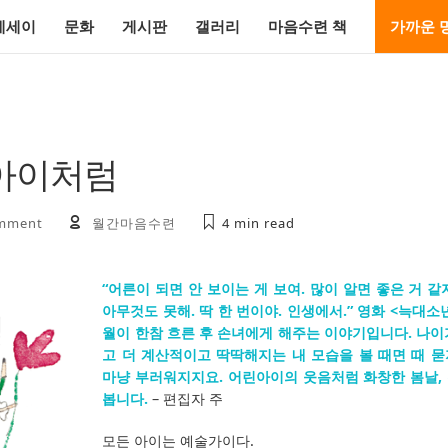
에세이
문화
게시판
갤러리
마음수련 책
가까운 
아이처럼
mment
월간마음수련
4 min
read
“어른이 되면 안 보이는 게 보여. 많이 알면 좋은 거 
아무것도 못해. 딱 한 번이야. 인생에서.” 영화 <늑대소년
월이 한참 흐른 후 손녀에게 해주는 이야기입니다. 나이
고 더 계산적이고 딱딱해지는 내 모습을 볼 때면 때 
마냥 부러워지지요. 어린아이의 웃음처럼 화창한 봄날,
봅니다.
– 편집자 주
모든 아이는 예술가이다.