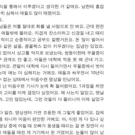
식을 통해서 이루겠다고 생각한 거 같애요. 남한테 흠잡
히 심해서 애들도 많이 때렸어요.
.
남들은 저를 절대로 화를 낼 사람으로 안 봐요. 근데 완전
리 애들밖에 몰라요. 지겹게 잔소리하고 신경질 내고 때리
성적이고 순종적이고 공부도 잘했거든요. 돈 많이 벌어서
 같은 설움, 콤플렉스 없이 키우겠다는 집념만 있었죠.
이 없어서 상고를 억지로 보냈는데, 쌍둥이한테 우울증이
구 관계도 안 좋고. 아들은 대학에 적응 못 해 군대 가고.
랐어요. 큰딸이 대학에 다시 들어가면서 우울증에서 벗어
데 얘는 더 심해지는 거예요. 애들과 싸우면서 10년이
수 없는 상태에서 마음수련 명상을 만났어요.
 난 마음수련 기사가 눈에 확 들어왔어요. 1과정을 하면
의 고리를 이제 끊었다 싶었어요. 왜 사는지 알았고, 맨날
까, 고민 많았는데, 그런 것들이 다 풀리니까 이제 살았구
다 알죠. 명상센터 가면 조용한 게 그렇게 좋았어요. 집에
 되니까 마음이 편안한 거예요. 아, 이런 게 다 있나 싶
명상 중에 어릴 때 오빠가 동생들 때리는 걸 본 장면이 사
 애들을 때린 게 거기에서 온 거였어요. 눈물이 많이 났