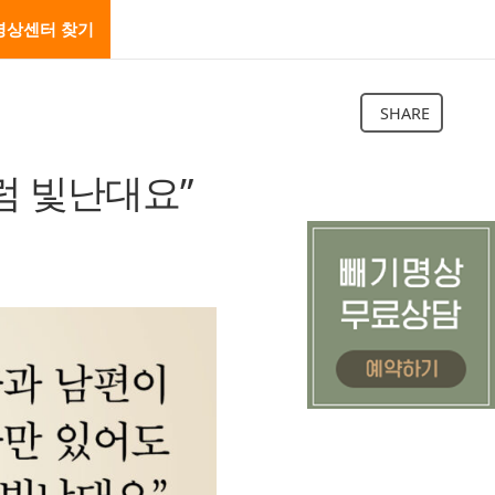
명상센터 찾기
SHARE
럼 빛난대요”