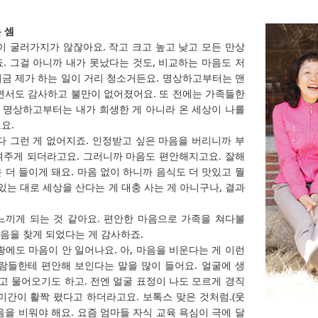
 셈
이 굴러가지가 않잖아요. 작고 크고 높고 낮고 모든 만상
. 그걸 아니까 내가 못났다는 것도, 비교하는 마음도 저
금 제가 하는 일이 거리 청소거든요. 명상하고부터는 맨
면서도 감사하고 불만이 없어졌어요. 또 전에는 가족들한
 명상하고부터는 내가 희생한 게 아니라 온 세상이 나를
요.
다 그런 게 없어지죠. 인정받고 싶은 마음을 버리니까 부
여주게 되더라고요. 그러니까 마음도 편안해지고요. 잘해
 더 들이게 돼요. 마음 없이 하니까 음식도 더 맛있고 뭘
있는 대로 세상을 산다는 게 대충 사는 게 아니구나, 결과
끼게 되는 것 같아요. 편안한 마음으로 가족을 쳐다볼
마음을 찾게 되었다는 게 감사하죠.
에도 마음이 안 일어나요. 아, 마음을 비운다는 게 이런
람들한테 편안해 보인다는 말을 많이 들어요. 얼굴에 생
냐고 물어오기도 하고. 전엔 얼굴 표정이 나도 모르게 경직
미간이 활짝 폈다고 하더라고요. 보톡스 맞은 것처럼.(웃
음을 비워야 해요. 요즘 엄마들 자식 교육 욕심이 극에 달