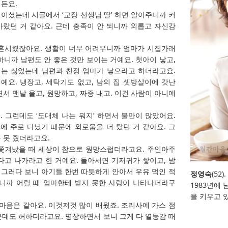
든요.
이셨는데 시골에서 ‘교장 선생님 딸’ 하면 알아주니까 커
랐던 거 같아요. 근데 충족이 안 되니까 외롭고 자신감
결혼시켰잖아요. 생활이 너무 어려우니까 엄마가 시집가래
하니까 남편도 안 좋은 것만 보이는 거예요. 첫아이 낳고,
는 싫었는데 남편과 친정 엄마가 낳으라고 하더라고요.
요. 냉장고, 세탁기도 없고, 남의 집 셋방살이에 갓난
서 맨날 울고, 원망하고, 짜증 내고. 이건 사람이 아니에
 그런데도 ‘도대체 나는 뭐지’ 하면서 불만이 많았어요.
 주로 다녔기 때문에 외로움을 더 탔던 거 같아요. 그
 못 줬더라고요.
쫓겨났을 때 세상이 참으로 원망스럽더라고요. 주인아주
다고 나가라고 한 거예요. 돌아서면 기저귀가 쌓이고, 밤
. 그러다 보니 아기들 한번 따듯하게 안아서 우유 먹인 적
정영숙
(52
크니까 어릴 때 엄마한테 받지 못한 사랑이 나타나더라구
1983년에
을 키우고 
마음은 같아요. 이것저것 많이 배웠죠. 조리사에 가스 점
 근데도 허하더라고요. 명상하면서 보니 그게 다 열등감 때