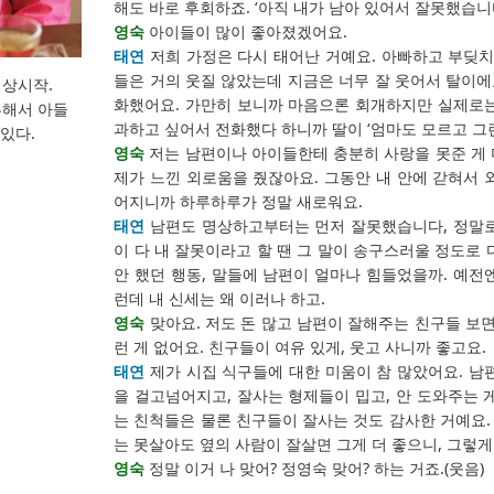
해도 바로 후회하죠. ‘아직 내가 남아 있어서 잘못했습니
영숙
아이들이 많이 좋아졌겠어요.
태연
저희 가정은 다시 태어난 거예요. 아빠하고 부딪치
들은 거의 웃질 않았는데 지금은 너무 잘 웃어서 탈이에요
 명상시작.
화했어요. 가만히 보니까 마음으론 회개하지만 실제로는
혼해서 아들
과하고 싶어서 전화했다 하니까 딸이 ‘엄마도 모르고 그
있다.
영숙
저는 남편이나 아이들한테 충분히 사랑을 못준 게 
제가 느낀 외로움을 줬잖아요. 그동안 내 안에 갇혀서 
어지니까 하루하루가 정말 새로워요.
태연
남편도 명상하고부터는 먼저 잘못했습니다, 정말로
이 다 내 잘못이라고 할 땐 그 말이 송구스러울 정도로 
안 했던 행동, 말들에 남편이 얼마나 힘들었을까. 예전
런데 내 신세는 왜 이러나 하고.
영숙
맞아요. 저도 돈 많고 남편이 잘해주는 친구들 보면
런 게 없어요. 친구들이 여유 있게, 웃고 사니까 좋고요.
태연
제가 시집 식구들에 대한 미움이 참 많았어요. 남
을 걸고넘어지고, 잘사는 형제들이 밉고, 안 도와주는
는 친척들은 물론 친구들이 잘사는 것도 감사한 거예요
는 못살아도 옆의 사람이 잘살면 그게 더 좋으니, 그렇게
영숙
정말 이거 나 맞어? 정영숙 맞어? 하는 거죠.(웃음)