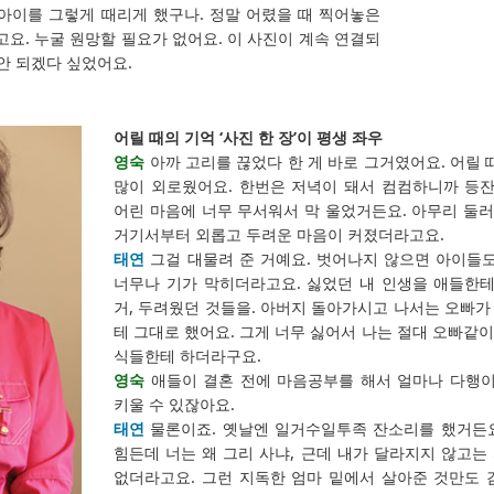
세 아이를 그렇게 때리게 했구나. 정말 어렸을 때 찍어놓은
고요. 누굴 원망할 필요가 없어요. 이 사진이 계속 연결되
 안 되겠다 싶었어요.
어릴 때의 기억 ‘사진 한 장’이 평생 좌우
영숙
아까 고리를 끊었다 한 게 바로 그거였어요. 어릴 
많이 외로웠어요. 한번은 저녁이 돼서 컴컴하니까 등잔
어린 마음에 너무 무서워서 막 울었거든요. 아무리 둘
거기서부터 외롭고 두려운 마음이 커졌더라고요.
태연
그걸 대물려 준 거예요. 벗어나지 않으면 아이들도
너무나 기가 막히더라고요. 싫었던 내 인생을 애들한테
거, 두려웠던 것들을. 아버지 돌아가시고 나서는 오빠
테 그대로 했어요. 그게 너무 싫어서 나는 절대 오빠같이
식들한테 하더라구요.
영숙
애들이 결혼 전에 마음공부를 해서 얼마나 다행이
키울 수 있잖아요.
태연
물론이죠. 옛날엔 일거수일투족 잔소리를 했거든요.
힘든데 너는 왜 그리 사냐, 근데 내가 달라지지 않고
없더라고요. 그런 지독한 엄마 밑에서 살아준 것만도 