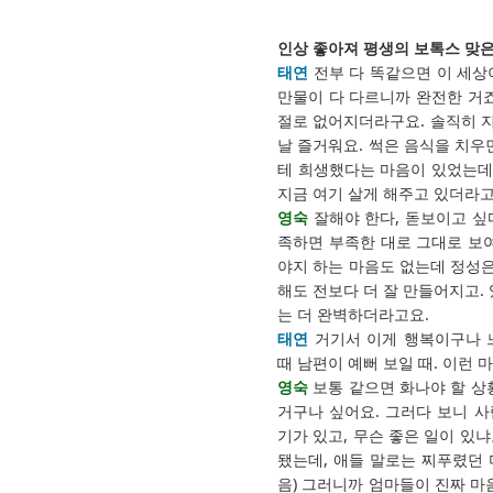
인상 좋아져 평생의 보톡스 맞은
태연
전부 다 똑같으면 이 세상
만물이 다 다르니까 완전한 거죠
절로 없어지더라구요. 솔직히 지
날 즐거워요. 썩은 음식을 치우
테 희생했다는 마음이 있었는데
지금 여기 살게 해주고 있더라고
영숙
잘해야 한다, 돋보이고 싶
족하면 부족한 대로 그대로 보
야지 하는 마음도 없는데 정성은
해도 전보다 더 잘 만들어지고. 
는 더 완벽하더라고요.
태연
거기서 이게 행복이구나 느
때 남편이 예뻐 보일 때. 이런 
영숙
보통 같으면 화나야 할 상황
거구나 싶어요. 그러다 보니 사
기가 있고, 무슨 좋은 일이 있
됐는데, 애들 말로는 찌푸렸던 
음) 그러니까 엄마들이 진짜 마