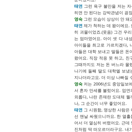
태연
그런 욕구 불만을 저는 자
히면 안 된다는 강박관념이 굉장
영숙
그런 모습이 상상이 안 돼요
태연
제가 척하는 데 왕이에요. 
히 괴물이었죠.(웃음) 그건 우
는 엄마였어요. 아이 셋 다 내
아이들을 최고로 가르치겠다, 나
아들은 대학 보내고 딸들은 돈
왔어요. 직장 적응 못 하고, 친
그때까지도 저는 돈 버느라 몰
나기에 둘째 딸도 대학엘 보냈는
지나더라고요. 더 이상 나빠질 
영숙
저는 2006년도 중앙일보에
서 혼자 만세를 불렀어요. 업연
외롭다, 나란 존재란 도대체 뭘
나, 그 순간이 너무 좋았어요.
태연
그 시원함, 명상한 사람은 
선 맨날 싸웠으니까요. 한 열흘쯤
어서 더 열심히 버렸어요. 근데 
진처럼 딱 떠오르더라구요. 내가