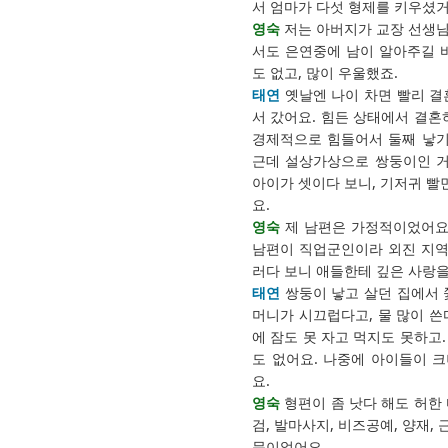
서 엄마가 다섯 형제를 키우셨거
영숙
저는 아버지가 교장 선생님
서도 은연중에 남이 알아주길 바
도 없고, 많이 우울했죠.
태연
옛날엔 나이 차면 빨리 
서 갔어요. 힘든 상태에서 결혼
경제적으로 힘들어서 둘째 낳기
근데 설상가상으로 쌍둥이인 거예
아이가 셋이다 보니, 기저귀 빨면
요.
영숙
제 남편은 가정적이었어요.
남편이 직업군인이라 외진 지역에
러다 보니 애들한테 깊은 사랑을
태연
쌍둥이 낳고 살던 집에서 
머니가 시끄럽다고, 물 많이 쓴
에 잠도 못 자고 먹지도 못하고
도 없어요. 나중에 아이들이 
요.
영숙
형편이 좀 낫다 해도 허한 
검, 발마사지, 비즈공예, 양재,
문이었어요.