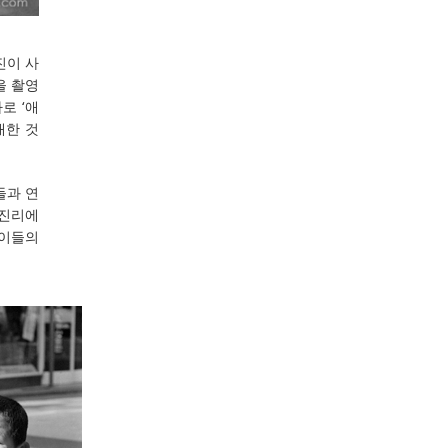
진이 사
을 촬영
로 ‘애
대한 것
들과 연
 진리에
린이들의