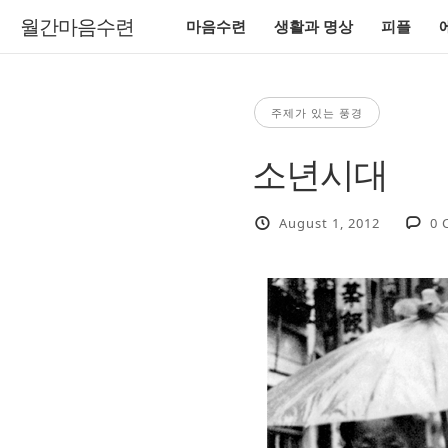
월간마음수련
마음수련
생활과 명상
피플
주제가 있는 풍경
소년시대
August 1, 2012
0 