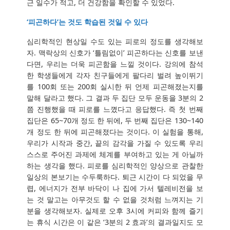
근 일수가 적고, 더 건강함을 확인할 수 있었다.
‘피곤하다’는 것도 학습된 것일 수 있다
심리학적인 현상일 수도 있는 피로의 정도를 생각해보
자. 맥락상의 신호가 ‘틀림없이’ 피곤하다는 신호를 보낸
다면, 우리는 더욱 피곤함을 느낄 것이다. 강의에 참석
한 학생들에게 각자 친구들에게 팔다리 벌려 높이뛰기
를 100회 또는 200회 실시한 뒤 언제 피곤해졌는지를
말해 달라고 했다. 그 결과 두 집단 모두 운동을 3분의 2
쯤 진행했을 때 피로를 느꼈다고 응답했다. 즉 첫 번째
집단은 65~70개 정도 한 뒤에, 두 번째 집단은 130~140
개 정도 한 뒤에 피곤해졌다는 것이다. 이 실험을 통해,
우리가 시작과 중간, 끝의 감각을 가질 수 있도록 우리
스스로 주어진 과제에 체계를 부여하고 있는 게 아닐까
하는 생각을 했다. 피로를 심리학적인 양상으로 관찰한
일상의 본보기는 수두룩하다. 퇴근 시간이 다 되었을 무
렵, 에너지가 전부 바닥이 나 집에 가서 텔레비전을 보
는 것 말고는 아무것도 할 수 없을 것처럼 느껴지는 기
분을 생각해보자. 실제로 오후 3시에 커피와 함께 즐기
는 휴식 시간은 이 같은 ‘3분의 2 효과’의 결과일지도 모