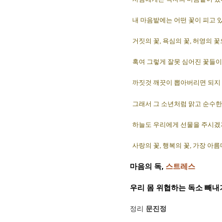
내 마음밭에는 어떤 꽃이 피고 
거짓의 꽃, 욕심의 꽃, 허영의 
혹여 그렇게 잘못 심어진 꽃들이
까짓것 깨끗이 뽑아버리면 되지
그래서 그 소년처럼 맑고 순수한
하늘도 우리에게 선물을 주시겠
사랑의 꽃, 행복의 꽃, 가장 아
마음의 독,
스트레스
우리 몸 위협하는 독소 빼내기
정리
문진정