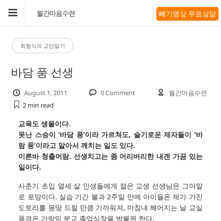
빼기명상 무료상담
월간마음수련
최형식의 교단일기
바담 풍 선생
August 1, 2011
0 Comment
월간마음수련
2 min
read
교육도 생물이다.
못난 스승이 ‘바담 풍’이라 가르쳐도, 슬기로운 제자들이 ‘바
람 풍’이라고 알아서 깨치는 일도 있다.
이른바 청출어람. 선생치고는 좀 어리버리한 내겐 가끔 있는
일이다.
사춘기 초입 열세 살 인생들에게 젊은 교생 선생님은 그야말
로 로망이다. 실습 기간 불과 2주일 만에 아이들은 제가 가진
도토리를 몽땅 드릴 만큼 가까워져, 마침내 헤어지는 날 교실
풍경은 가랑잎 분교 졸업식장을 방불케 한다.