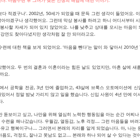
다. 마음수련 후 그녀가 찾은 인생의 해답에 대한 이야기.
보다 적겠구나’. 2002년, 50세가 되었을 때 문득 그런 생각이 들었어요.
살아야겠구나 생각했어요. 그런데 막상 봉사를 하려고 하니 어디서부터 
 봉사할 자세가 되어 있지 않았어요. 나를 낮추고 상대를 모시는 마음이
는 강연도 찾아다녔지만 생각처럼 잘 안 되더라고요.
련에 대한 책을 보게 되었어요. ‘마음을 뺀다’는 말이 와 닿아서 2010년 
했어요. 두 번의 결혼과 이혼이라는 힘든 날도 있었지만, 마흔 살에 새
까요.
에서 공학을 전공, 3년 만에 졸업하고, 43살에 브룩스 오토메이션에 신
밌어서 정말 밤낮 가리지 않고 일을 했습니다. 신입 사원이 4년 만에 이
다.
만 돋보이고 싶고, 나만을 위해 열심히 노력한 행동임을 아는 순간 어찌나 부
수련을 해나갔습니다. 우월감, 열등감, 노후 걱정…. 그런 마음들을 버
 자유고 행복이구나…. 그러면서 본래의 자리를 알게 되었습니다. 아, 나는 
아픔도, 걱정도, 잘나고 못남도 없고…. 본래와 하나 되어 살 수 있다는 것