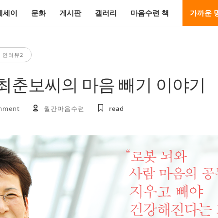
에세이
문화
게시판
갤러리
마음수련 책
가까운 
 인터뷰2
 최춘보씨의 마음 빼기 이야기
mment
월간마음수련
read