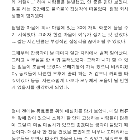
왜 저럴까…’ 하며 사람들을 분별했고, 안 좋은 면만 보였다.
일을 하는 중간에도 불쑥불쑥 잡생각이 떠올랐다. 점점 회사
생활이 힘겨웠다.
답답한 마음에 회사 마당에 있는 30여 개의 화분에 물을 주
기 시작했다. 그러자 한결 마음에 여유가 생기는 것 같았다.
그 짧은 시간만큼은 부정적인 잡생각을 끊어버릴 수 있었다.
그때부터 잡생각이 날 때마다 일단 자리에서 벌떡 일어났다.
그리고 사무실을 한 바퀴 둘러보았다. 그러자 내가 할 수 있
는 일들이 조금씩 보였다. 쓰레기통이 가득 찼으니 비워야겠
다, 동료들이 나른한 오후에 졸려 하는 거 같으니 커피를 타
줘야겠다 등등. 자연스럽게 나보다 모두에게 도움이 될 만한
게 없을지를 생각하게 되었다.
얼마 전에는 동료들을 위해 매실차를 담가 보았다. 매일 컴퓨
터 앞에 앉아 있으니 소화가 잘 안돼 고생하는 사람들이 많은
데 그럴 때 마실 매실차가 있으면 좋겠다는 생각이 들었기 때
문이다. 매실차 한 잔을 건넸을 뿐인데도 너무나 고마워하는
동료들을 보면서 따뜻한 마음을 나눌 수 있었고, 팀워크도 훨