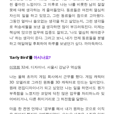
씬 좋아진 느낌이다. 그 이후로 나는 나를 비롯한 남의 잘잘
못에 대해 생각하는 게 줄어들었다. 동료들은 여전히 열심히
자신의 일을 하고 있었고, 그런 동료들이 참으로 고마웠다.
그동안 얼마나 쓸모없는 생각을 하고 살았는지, 그런 생각들
로 허송세월을 보낸 걸 생각하면 많이 부끄러워진다. 이제는
책상에 앉으면 업무에 집중도 잘되고, ‘나도 열심히 해야겠구
나’ 하는 생각이 든다. 그러고 보니, 내가 언제 동료들을 분별
하고 매일매일 후회하며 하루를 보냈던가 싶다. 까마득하다.
‘Early Bird’를
아시나요?
이영희
32세. 디자이너. 서울시 강남구 역삼동
나는 올해 초까지 게임 회사에서 근무를 했다. 게임 캐릭터
3D 모델러로 그려진 원화를 3D 캐릭터로 만드는 일이었다.
원래 편집디자이너가 되고 싶었던 나는 일을 하면서도 뭔가
부족함을 느꼈지만 코앞에 닥친 많은 업무를 처리하느라 잊
어버리거나, 다른 취미거리로 그 허전함을 달랬다.
마음 한 켠엔 언제나 ‘공부를 해서 내가 원하는 곳으로 이직