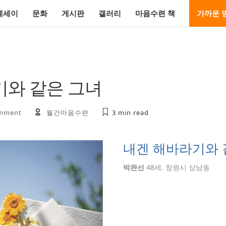
에세이
문화
게시판
갤러리
마음수련 책
가까운 
기와 같은 그녀
mment
월간마음수련
3 min
read
내겐 해바라기와 
박완선
48세. 창원시 상남동