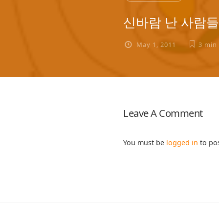
신바람 난 사람들
May 1, 2011
3 min
Leave A Comment
You must be
logged in
to po