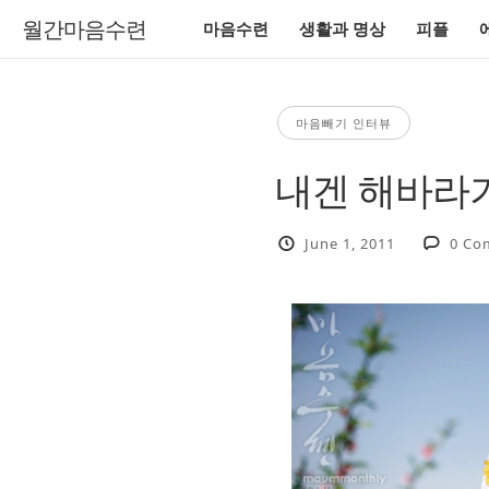
월간마음수련
마음수련
생활과 명상
피플
마음빼기 인터뷰
내겐 해바라
June 1, 2011
0 Co