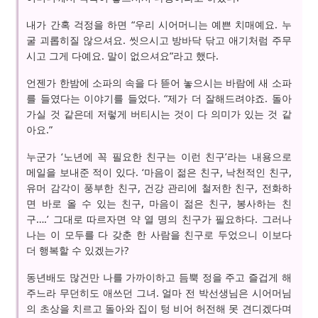
내가 간혹 걱정을 하면 “우리 시어머니는 예쁜 치매예요. 누
굴 괴롭히질 않으셔요. 씻으시고 방바닥 닦고 애기처럼 주무
시고 그게 다예요. 말이 없으셔요”라고 했다.
언젠가 한밤에 소파의 속을 다 뜯어 놓으시는 바람에 새 소파
를 들였다는 이야기를 들었다. “제가 더 잘해드려야죠. 돌아
가실 것 같은데 저렇게 버티시는 것이 다 의미가 있는 것 같
아요.”
누군가 ‘노년에 꼭 필요한 친구는 이런 친구’라는 내용으로
메일을 보내준 적이 있다. ‘마음이 젊은 친구, 낙천적인 친구,
유머 감각이 풍부한 친구, 건강 관리에 철저한 친구, 전화하
면 바로 올 수 있는 친구, 마음이 젊은 친구, 봉사하는 친
구….’ 그대로 따르자면 약 열 명의 친구가 필요하다. 그러나
나는 이 모두를 다 갖춘 한 사람을 친구로 두었으니 이보다
더 행복할 수 있겠는가?
동년배도 많건만 나를 가까이하고 듬뿍 정을 주고 즐겁게 해
주느라 무던히도 애쓰던 그녀. 얼마 전 박선생님은 시어머님
의 초상을 치르고 돌아와 집이 텅 비어 허전해 못 견디겠다며