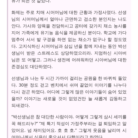
유가 되는 것 같았다.
화제는 주로 치매 시어머님에 대한 근황과 가정사였다. 선생
님의 시어머님께서 얼마나 근면하고 검소한 분인지는 나도
안다. 가사와 양육을 전담하시고 공터에 갖가지 채소 농사를
지어 가족에게 유기농 음식을 제공하신 분이다. 학교에 가다
멈추어 서서 밭 구경을 하면 없는 채소가 없구나 할 정도였
다. 고지식하신 시어머님과 삼십 년을 함께 지내는 동안 박선
생님이 받은 스트레스도 상당하였으리라. 지엄하신 시아버
님은 또 어떻고. 그러나 생전에 어려워하던 시아버님에 대한
존경심도 대단하였다.
선생님과 나는 두 시간 가까이 걸리는 공원을 한 바퀴씩 돌았
다. 30분 정도 걷고 벤치에서 쉬며 끝없이 이야기를 나누다
다시 걷곤 하였다. 어디에 그렇게 많은 이야기들이 숨어 있었
을까? 이야기는 새로울 것이 없었건만 늘 새롭게 감동하고
되새겼다.
“박선생님은 참 대단한 사람이야. 어떻게 그렇게 삼시 세끼를
꼭 해드리누?” “제 특기 적성이 가정주부라는 걸 퇴임하고 알
았어요. 넘 재미있어요. 호 호 호.” 그렇게 웃음을 날리며 시
어머니께서 식욕이 좋으셔서 다행이라고 하였다.