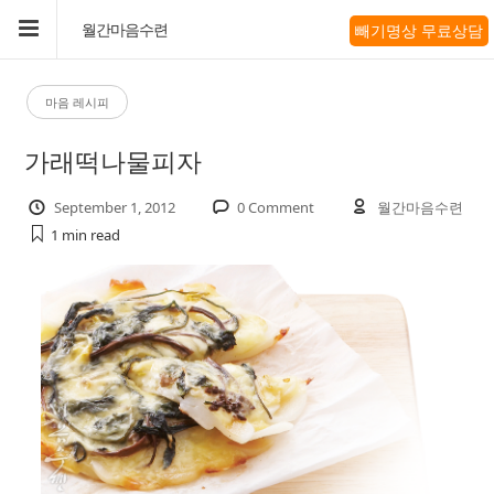
빼기명상 무료상담
월간마음수련
마음 레시피
가래떡나물피자
September 1, 2012
0 Comment
월간마음수련
1 min
read