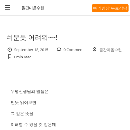
빼기명상 무료상담
월간마음수련
쉬운듯 어려워~~!
September 18, 2015
0 Comment
월간마음수련
1 min
read
우명선생님의 말씀은
언뜻 읽어보면
그 깊은 뜻을
이해할 수 있을 것 같은데