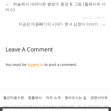
←
하늘에서 내려다본 봄맞이 풍경 & 그림 [월페이퍼 서
비스]
NEXT POST
지금은 마음빼기의 시대1- 효녀 심청이 이야기
→
Leave A Comment
You must be
logged in
to post a comment.
월간마음수련
참출판사
저자 소개
찾아오시는 길
관련사이트
서울시 마포구 성미산로3길 67 천지수빌딩 참출판사(주) | TEL. 02-326-5210 | FAX.
02-325-1569 | chambooks@chambooks.co.kr