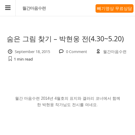
빼기명상 무료상담
월간마음수련
숨은 그림 찾기 – 박현웅 전(4.30~5.20)
September 18, 2015
0 Comment
월간마음수련
1 min
read
월간 마음수련
2014
년
4
월호의 표지와 갤러리 코너에서 함께
한
박현웅 작가님도 전시를 여네요
.