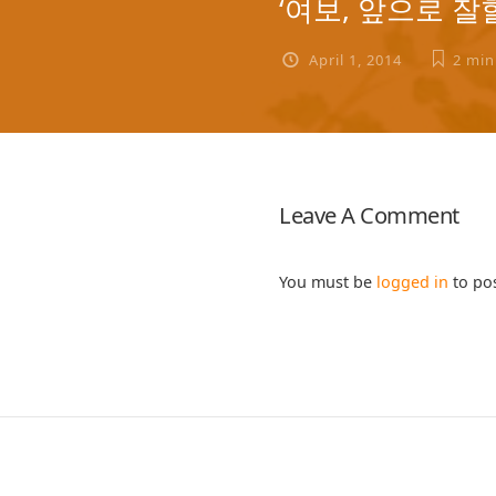
‘여보, 앞으로 
April 1, 2014
2 min
Leave A Comment
You must be
logged in
to po