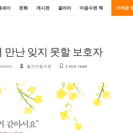
에세이
문화
게시판
갤러리
마음수련 책
가까운 
 만난 잊지 못할 보호자
mment
월간마음수련
2 min
read