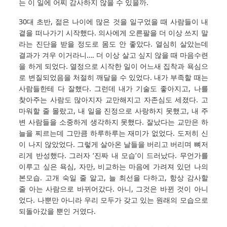
는 이 일에 어찌 감사하지 않을 수 있을까.
30대 초반, 젊은 나이에 많은 것을 일구었을 때 사람들이 내
곁을 떠나가기 시작했다. 의사에게 오른팔을 더 이상 쓰지 말
라는 진단을 받을 정도로 몸도 안 좋았다. 열심히 살았는데
결과가 겨우 이거라니…. 더 이상 살고 싶지 않을 때 마음수련
을 하게 되었다. 열정으로 시작한 일이 어느새 집착과 욕심으
로 변질되었음을 처절히 깨달을 수 있었다. 내가 부족할 때는
사람들한테 다 잘했다. 그런데 내가 기술도 좋아지고, 나를
찾아주는 사람도 많아지자 교만해지고 자존심도 세졌다. 고
마워할 줄 몰랐고, 내 일을 진정으로 사랑하지 못했고, 내 주
변 사람들을 소중하게 생각하지 못했다. 잘났다는 교만은 하
늘을 찌르는데 그만큼 하루하루는 재미가 없었다. 도저히 신
이 나지 않았었다. 그렇게 살아온 날들을 버리고 버리며 뼈저
리게 반성했다. 그러자 ‘진짜 내 모습’이 드러났다. 무언가를
이루고 싶은 욕심, 자만, 비교하는 마음에 가려져 있던 나의
본모습. 고개 숙일 줄 알고, 늘 최선을 다하고, 항상 감사할
줄 아는 사람으로 바뀌어갔다. 아니, 그것은 바뀐 것이 아니
었다. 나뿐만 아니라 우리 모두가 갖고 있는 원래의 모습으로
되돌아갔을 뿐인 거였다.