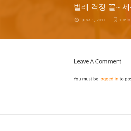
벌레 걱정 끝~ 
June 1, 2011
1 min
Leave A Comment
You must be
logged in
to po