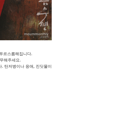
 푸르스름해집니다.
분무해주세요.
. 탄저병이나 응애, 진딧물이