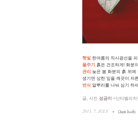
햇빛
한여름의 직사광선을 피
물주기
흙은 건조하게! 화분의
관리
늦은 봄 화분의 흙 위에
생기면 상한 잎을 깨끗이 자른
번식
알뿌리를 나눠 심기 하세
글, 사진
성금미
<산타벨라처럼