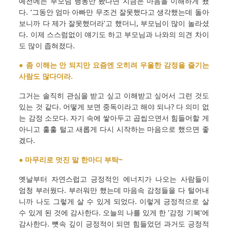
예전에는 부모님 행동만 봤다면 지금은 마음을 이해하게 됐
다. ‘그동안 엄마 아빠만 무조건 잘못했다고 생각했는데 돌아
보니까 다 제가 잘못했더라’고 했더니, 부모님이 많이 놀라셨
다. 이제 스스럼없이 얘기도 하고 부모님과 나와의 의견 차이
도 많이 좁혀졌다.
● 좀 이해는 안 되지만 요즘엔 오히려 우울한 감정을 즐기는
사람도 많다더라.
그거는 솔직히 관심을 받고 싶고 이해받고 싶어서 그런 것도
있는 것 같다. 어떻게 보면 중독이라고 해야 되나? 다 의미 없
는 감정 소모다. 자기 속에 쌓아두고 곱씹으면서 힘들어할 게
아니고 훌훌 털고 새롭게 다시 시작하는 마음으로 했으면 좋
겠다.
● 마무리로 멋진 말 한마디 부탁~
옛날부터 자연스럽고 긍정적인 에너지가 나오는 사람들이
엄청 부러웠다. 부러워만 했는데 마음속 감정들을 다 털어내
니까 나도 그렇게 살 수 있게 되었다. 이렇게 긍정적으로 살
수 있게 된 것에 감사한다. 오늘의 나를 있게 한 ‘감정 기복’에
감사한다. 뼛속 깊이 긍정적이 되면 힘들었던 과거도 긍정적