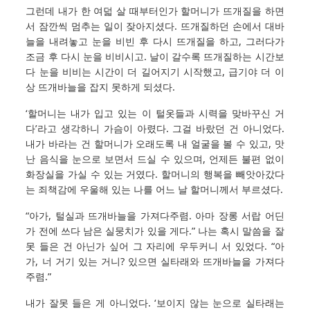
그런데 내가 한 여덟 살 때부터인가 할머니가 뜨개질을 하면
서 잠깐씩 멈추는 일이 잦아지셨다. 뜨개질하던 손에서 대바
늘을 내려놓고 눈을 비빈 후 다시 뜨개질을 하고, 그러다가
조금 후 다시 눈을 비비시고. 날이 갈수록 뜨개질하는 시간보
다 눈을 비비는 시간이 더 길어지기 시작했고, 급기야 더 이
상 뜨개바늘을 잡지 못하게 되셨다.
‘할머니는 내가 입고 있는 이 털옷들과 시력을 맞바꾸신 거
다’라고 생각하니 가슴이 아렸다. 그걸 바랐던 건 아니었다.
내가 바라는 건 할머니가 오래도록 내 얼굴을 볼 수 있고, 맛
난 음식을 눈으로 보면서 드실 수 있으며, 언제든 불편 없이
화장실을 가실 수 있는 거였다. 할머니의 행복을 빼앗아갔다
는 죄책감에 우울해 있는 나를 어느 날 할머니께서 부르셨다.
“아가, 털실과 뜨개바늘을 가져다주렴. 아마 장롱 서랍 어딘
가 전에 쓰다 남은 실뭉치가 있을 게다.” 나는 혹시 말씀을 잘
못 들은 건 아닌가 싶어 그 자리에 우두커니 서 있었다. “아
가, 너 거기 있는 거니? 있으면 실타래와 뜨개바늘을 가져다
주렴.”
내가 잘못 들은 게 아니었다. ‘보이지 않는 눈으로 실타래는