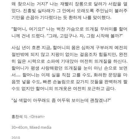
왜 찾으시는 거지?’ 나는 재빨리 장롱으로 달려가 서랍을 열
었다. 진홍빛 실타래가 그 안에서 오래도록 주인님이 불러주
기만을 손꼽아 기다렸다는 듯 환하게 나를 맞이했다.
“할머니, 여기요!” 나는 벅찬 가슴으로 뜨개질 꾸러미를 할머
니께 건네 드렸다. “그래, 고맙구나. 자, 그럼 시작해 볼까?”
사십 년이 흐른 지금, 할머니의 몸은 심하게 구부러져 예전의
절반밖에 되지 않고 지팡이 없이는 걸음조차 힘들지만, 완전
히 잃은 시력으로 소파에 기대앉아 여전히 뜨개질을 하신다.
할머니가 평생 사랑해왔던 뜨개질을 눈이 아닌 손으로 보면
서…. 할머니는 이제 실을 직접 고를 수도, 화려한 문양을 마
음껏 넣을 수도, 빠른 손놀림으로 갖가지 것들을 완벽하게 짤
수도 없지만 할머니의 뜨개옷은 여전히 포근하고 곱다.
“실 색깔이 아무래도 좀 어두워 보이는데 괜찮겠냐?”
홍찬석
작. <Dream>
30×40cm, Mixed media
2010