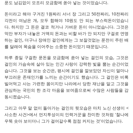
푼도 남김없이 모조리 모금함에 쏟아 넣는 것이었습니다.
돈이라고 해야 구겨진 1원짜리 서너 장 그리고 50전짜리, 10전짜리
각전이 여남은 개, 모두 합해야 10원도 안 되는 부스럭돈이었습니
다. 하지만 그 돈은 결코 적거나 가벼운 돈이 아니었습니다. 그것은
억만 부자가 내놓은 거액의 돈과는 비할 바가 안 되지만 구걸로 연명
하는 걸인, 더구나 장애인 걸인에게는 그 보잘것없는 푼전이 주린 배
를 달래여 목숨을 이어주는 소중한 돈이었기 때문입니다.
하루 종일 구걸한 푼돈을 모금함에 쏟아 넣는 걸인의 모습, 그것은
걸인의 가슴속에 살아 있는 인간 사랑이 강력한 빛을 뿜는 순간이었
습니다. 그것을 보는 순간은, 평시에 걸인을 깔보았던 자신이 얼마나
부끄러운 존재인가를 느끼는 순간이기도 했습니다. 그 걸인은 비록
빌어먹고 사는 가련한 몸이지만 나라에서 당한 재난을 알고 그것을
관심하는 국민의 한 조각 마음을 보여줌으로써 수많은 사람들을 감
동시켰습니다.
그리고 아무 말 없이 돌아가는 걸인의 뒷모습은 마치 노신 선생이 <
사소한 사건>에서 먼지투성이의 인력거꾼을 찬미한 것처럼 ‘찰나에
우뚝 솟아 보이더니 그가 걸어갈수록 점점 커지는 것’이었습니다.