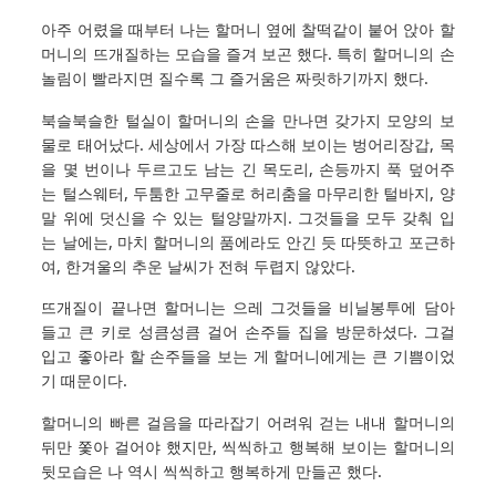
아주 어렸을 때부터 나는 할머니 옆에 찰떡같이 붙어 앉아 할
머니의 뜨개질하는 모습을 즐겨 보곤 했다. 특히 할머니의 손
놀림이 빨라지면 질수록 그 즐거움은 짜릿하기까지 했다.
북슬북슬한 털실이 할머니의 손을 만나면 갖가지 모양의 보
물로 태어났다. 세상에서 가장 따스해 보이는 벙어리장갑, 목
을 몇 번이나 두르고도 남는 긴 목도리, 손등까지 푹 덮어주
는 털스웨터, 두툼한 고무줄로 허리춤을 마무리한 털바지, 양
말 위에 덧신을 수 있는 털양말까지. 그것들을 모두 갖춰 입
는 날에는, 마치 할머니의 품에라도 안긴 듯 따뜻하고 포근하
여, 한겨울의 추운 날씨가 전혀 두렵지 않았다.
뜨개질이 끝나면 할머니는 으레 그것들을 비닐봉투에 담아
들고 큰 키로 성큼성큼 걸어 손주들 집을 방문하셨다. 그걸
입고 좋아라 할 손주들을 보는 게 할머니에게는 큰 기쁨이었
기 때문이다.
할머니의 빠른 걸음을 따라잡기 어려워 걷는 내내 할머니의
뒤만 쫓아 걸어야 했지만, 씩씩하고 행복해 보이는 할머니의
뒷모습은 나 역시 씩씩하고 행복하게 만들곤 했다.