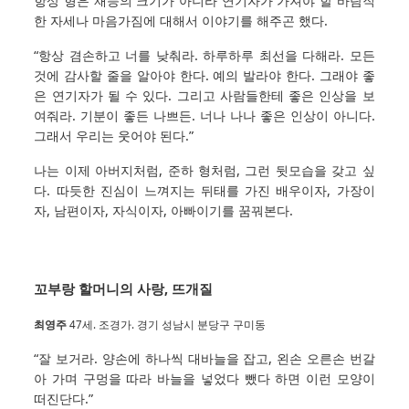
항상 형은 재능의 크기가 아니라 연기자가 가져야 할 바람직
한 자세나 마음가짐에 대해서 이야기를 해주곤 했다.
“항상 겸손하고 너를 낮춰라. 하루하루 최선을 다해라. 모든
것에 감사할 줄을 알아야 한다. 예의 발라야 한다. 그래야 좋
은 연기자가 될 수 있다. 그리고 사람들한테 좋은 인상을 보
여줘라. 기분이 좋든 나쁘든. 너나 나나 좋은 인상이 아니다.
그래서 우리는 웃어야 된다.”
나는 이제 아버지처럼, 준하 형처럼, 그런 뒷모습을 갖고 싶
다. 따듯한 진심이 느껴지는 뒤태를 가진 배우이자, 가장이
자, 남편이자, 자식이자, 아빠이기를 꿈꿔본다.
꼬부랑 할머니의 사랑, 뜨개질
최영주
47세. 조경가. 경기 성남시 분당구 구미동
“잘 보거라. 양손에 하나씩 대바늘을 잡고, 왼손 오른손 번갈
아 가며 구멍을 따라 바늘을 넣었다 뺐다 하면 이런 모양이
떠진단다.”