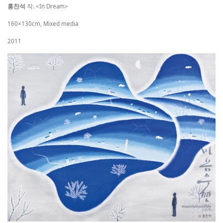
홍찬석
작. <In Dream>
160×130cm, Mixed media
2011