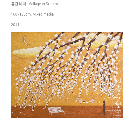
홍찬석
작. <Village in Dream>
160×130cm, Mixed media
2011