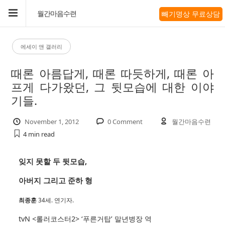
빼기명상 무료상담
월간마음수련
에세이 앤 갤러리
때론 아름답게, 때론 따듯하게, 때론 아
프게 다가왔던, 그 뒷모습에 대한 이야
기들.
November 1, 2012
0 Comment
월간마음수련
4 min
read
잊지 못할 두 뒷모습,
아버지 그리고 준하 형
최종훈
34세. 연기자.
tvN <롤러코스터2> ‘푸른거탑’ 말년병장 역