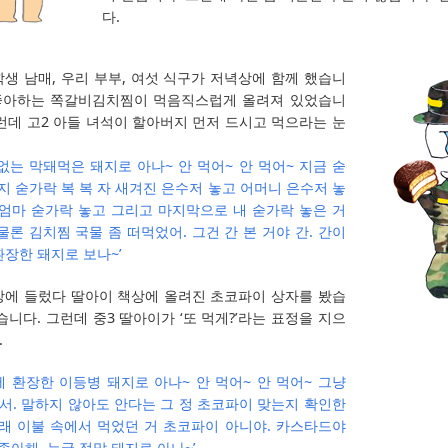
다.
생 남매, 우리 부부, 여섯 식구가 저녁상에 함께 했습니
 좋아하는 쪽갈비김치찜이 먹음직스럽게 올려져 있었습니
런데 고2 아들 녀석이 할아버지 먼저 드시고 먹으라는 눈
없는 막돼먹은 돼지로 아나~ 안 먹어~ 안 먹어~ 지금 숟
지 숟가락 복 복 자 새겨진 은수저 놓고 어머니 은수저 놓
 엄마 숟가락 놓고 그리고 마지막으로 내 숟가락 놓은 거
 물론 김치찜 국물 좀 떠먹었어. 그건 간 본 거야 간. 간이
환장한 돼지로 보나~’
방에 들렀다 딸아이 책상에 올려진 초코파이 상자를 봤습
습니다. 그런데 중3 딸아이가 ‘또 먹게?’라는 표정을 지으
.
 환장한 이등병 돼지로 아나~ 안 먹어~ 안 먹어~ 그냥
아서. 말하지 않아도 안다는 그 정 초코파이 맞는지 확인한
몰래 이불 속에서 먹었던 거 초코파이 아니야. 카스타드야
좋아해. 누굴 정말 돼지로 아나~’