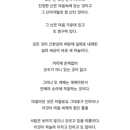
진정한 산은 마음속에 있는 것이고
그 산이야말로 참 산인 것이다.
그 산은 마음 가운데 있고
또 영구히 있다.
모든 것이 근본심의 바탕에 실제로 내재된
실의 세상이 바로 새 하늘이다.
거리에 관계없이
모두가 아니 있는 곳이 없고
그러나 또 개체는 개체이면서
전체의 순리에 적응하는 곳이다.
마음이란 것은 저절로요 그대로가 진리이나
이것이 마음 세계의 참인 줄을
사람은 보이지 않으니 모르고 있을 따름이다.
이것이 하늘의 이치고 진리고 또 참이다.