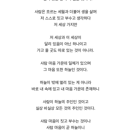
사람은 흐르는 세월과 더불어 생을 살며
저 스스로 짓고 부수고 생각하다
저 세상 가지만
저 세상과 이 세상이
달리 있음이 아닌 하나이고
가고 올 곳도 따로 있는 것이 아니라.
사람 마음 가운데 일체가 있으며
그 마음 또한 하늘인 것이다.
하늘이 밖에 멀리 있는 게 아니라
바로 내 속에 있고 내 마음 가운데 존재하니
사람이 하늘의 주인인 것이고
실상 비실상 모든 것의 주인인 것이다.
사람 마음이 짓고 부수는 것이나
사람 마음이 곧 하늘이니