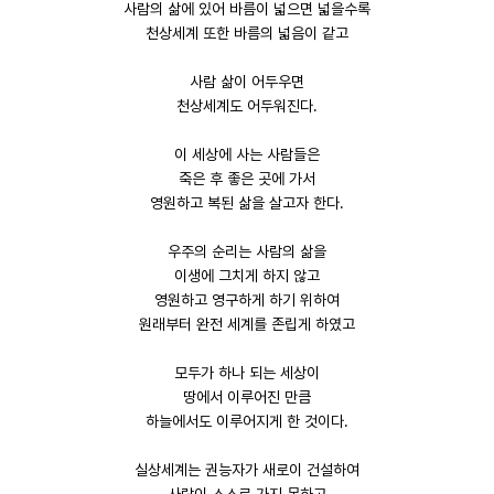
사람의 삶에 있어 바름이 넓으면 넓을수록
천상세계 또한 바름의 넓음이 같고
사람 삶이 어두우면
천상세계도 어두워진다.
이 세상에 사는 사람들은
죽은 후 좋은 곳에 가서
영원하고 복된 삶을 살고자 한다.
우주의 순리는 사람의 삶을
이생에 그치게 하지 않고
영원하고 영구하게 하기 위하여
원래부터 완전 세계를 존립게 하였고
모두가 하나 되는 세상이
땅에서 이루어진 만큼
하늘에서도 이루어지게 한 것이다.
실상세계는 권능자가 새로이 건설하여