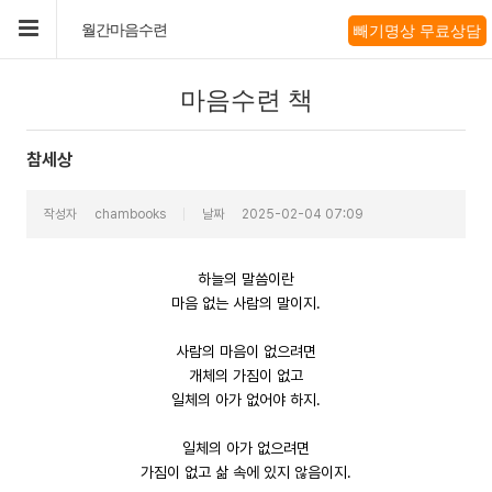
빼기명상 무료상담
월간마음수련
마음수련 책
참세상
작성자
chambooks
날짜
2025-02-04 07:09
하늘의 말씀이란
마음 없는 사람의 말이지.
사람의 마음이 없으려면
개체의 가짐이 없고
일체의 아가 없어야 하지.
일체의 아가 없으려면
가짐이 없고 삶 속에 있지 않음이지.