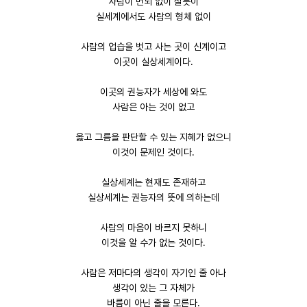
사람이 번뇌 없이 살듯이
실세계에서도 사람의 형체 없이
사람의 업습을 벗고 사는 곳이 신계이고
이곳이 실상세계이다.
이곳의 권능자가 세상에 와도
사람은 아는 것이 없고
옳고 그름을 판단할 수 있는 지혜가 없으니
이것이 문제인 것이다.
실상세계는 현재도 존재하고
실상세계는 권능자의 뜻에 의하는데
사람의 마음이 바르지 못하니
이것을 알 수가 없는 것이다.
사람은 저마다의 생각이 자기인 줄 아나
생각이 있는 그 자체가
바름이 아닌 줄을 모른다.