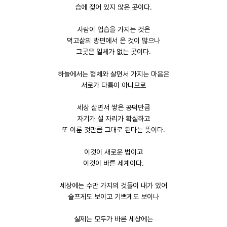
습에 젖어 있지 않은 곳이다.
사람이 업습을 가지는 것은
먹고삶의 방편에서 온 것이 많으나
그곳은 일체가 없는 곳이다.
하늘에서는 형체와 살면서 가지는 마음은
서로가 다름이 아니므로
세상 살면서 쌓은 공덕만큼
자기가 설 자리가 확실하고
또 이룬 것만큼 그대로 된다는 뜻이다.
이것이 새로운 법이고
이것이 바른 세계이다.
세상에는 수만 가지의 것들이 내가 있어
슬프게도 보이고 기쁘게도 보이나
실제는 모두가 바른 세상에는