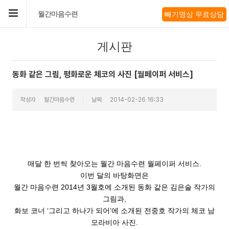
빼기명상 무료상담
월간마음수련
게시판
동화 같은 그림, 평화로운 체코의 사진 [월페이퍼 서비스]
작성자
월간마음수련
날짜
2014-02-26 16:33
매달 한 번씩 찾아오는 월간 마음수련 월페이퍼 서비스
.
이번 달의 바탕화면은
월간 마음수련
2014
년
3
월호에 소개된 동화 같은 김은술 작가의
그림과
,
화보 코너
‘
그리고 하나가 되어
’
에 소개된 전중호 작가의 체코 남
모라비아 사진
.