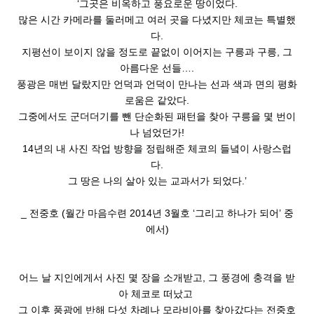
‘
그곳은 비옥하고 풍요로운 땅이었다
.
많은 시간 카메라를 둘러메고 여러 곳을 다녔지만 체코는 특별했
다
.
지평선이 보이지 않을 정도로 끝없이 이어지는 구릉과 구릉
,
그
아름다운 선들
…
.
풍광은 매번 달랐지만 언덕과 언덕이 만나는 선과 색과 면의 평화
로움은 같았다
.
그중에서도 군더더기를 뺀 단순화된 패턴을 찾아 구릉을 몇 번이
나 넘었던가
!
14
년의 내 사진 작업 방향을 정립해준 체코의 들녘이 사랑스럽
다
.
그 땅은 나의 살아 있는 교과서가 되었다
.’
_
전중호
(
월간 마음수련
2014
년
3
월호
‘
그리고 하나가 되어
’
중
에서
)
어느 날 지인에게서 사진 몇 장을 소개받고
,
그 풍경에 충격을 받
아
체코로 떠났고
그 이후 풍광에 반해 다섯 차례나 모라비아를 찾아갔다는 전중호