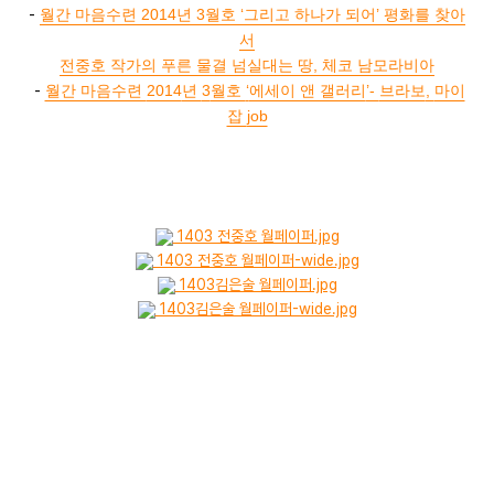
-
월간 마음수련
2014
년
3
월호
‘
그리고 하나가 되어
’
평화를 찾아
서
전중호 작가의 푸른 물결 넘실대는 땅
,
체코 남모라비아
-
월간 마음수련
2014
년
3
월호
‘
에세이 앤 갤러리
’-
브라보
,
마이
잡
job
1403 전중호 월페이퍼.jpg
1403 전중호 월페이퍼-wide.jpg
1403김은술 월페이퍼.jpg
1403김은술 월페이퍼-wide.jpg