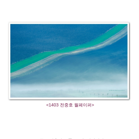
<1403 전중호 월페이퍼>