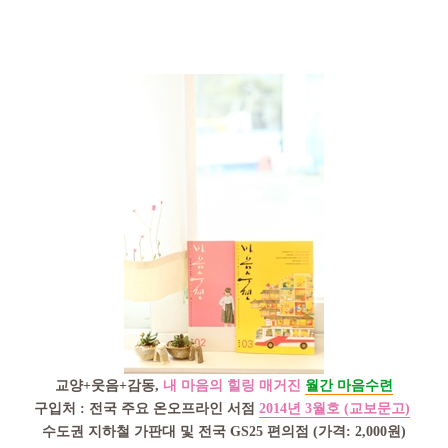
교양
+
웃음
+
감동
,
내 마음의 힐링 매거진
월간 마음수련
구입처
:
전국 주요 온오프라인 서점
2014
년
3
월호
(
교보문고
)
수도권 지하철 가판대 및 전국
GS25
편의점
(
가격
: 2,000
원
)