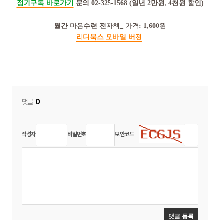
정기구독 바로가기
문의
02-325-1568 (
일년
2
만원
, 4
천원 할인
)
월간 마음수련 전자책
_
가격
: 1,600
원
리디북스 모바일 버전
댓글
0
작성자
비밀번호
보안코드